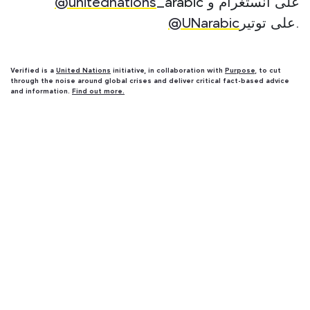
_arabic على انستغرام و
@unitednations
على توتير.
@UNarabic
Verified is a
United Nations
initiative, in collaboration with
Purpose
, to cut
through the noise around global crises and deliver critical fact-based advice
and information.
Find out more.