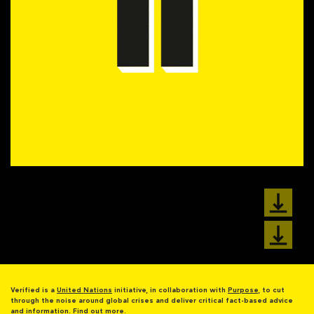
Verified is a
United Nations
initiative, in collaboration with
Purpose
, to cut
through the noise around global crises and deliver critical fact-based advice
and information.
Find out more.